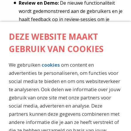
Review en Demo:
De nieuwe functionaliteit
wordt gedemonstreerd aan de gebruikers en je
haalt feedback op in review-sessies om je
werkwijze te verbeteren.
DEZE WEBSITE MAAKT
Deploy:
Nieuwe functionaliteit wordt direct in
samenwerking met het beheerteam in
GEBRUIK VAN COOKIES
productie gezet.
×
We gebruiken
cookies
om content en
advertenties te personaliseren, om functies voor
Aan het eind van je stage heb je nieuwe
Schrijf je in voor de vacature
functionaliteit aan
AgileMetrieken.nl
toegevoegd die:
social media te bieden en om ons websiteverkeer
alert!
te analyseren. Ook delen we informatie over jouw
Volledig geïntegreerd is in de applicatie;
gebruik van onze site met onze partners voor
Automatisch getest is (unit & integratie);
social media, adverteren en analyse. Deze
Gedocumenteerd en afgestemd is op de
partners kunnen deze gegevens combineren met
kwaliteitsstandaarden van Garansys;
andere informatie die je aan ze heeft verstrekt of
Getoond wordt in een einddemo aan het team
die ze hebben verzameld op basis van jouw