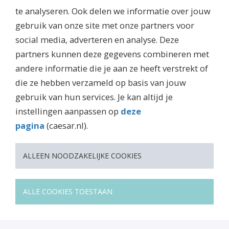
alert!
te analyseren. Ook delen we informatie over jouw
gebruik van onze site met onze partners voor
social media, adverteren en analyse. Deze
partners kunnen deze gegevens combineren met
andere informatie die je aan ze heeft verstrekt of
die ze hebben verzameld op basis van jouw
gebruik van hun services. Je kan altijd je
instellingen aanpassen op
deze
pagina
(caesar.nl).
Caesar over vakmanschap in
ALLEEN NOODZAKELIJKE COOKIES
Ondernamen
Marit, Dibran & Luc vertellen in OnderNamen over 
ALLE COOKIES TOESTAAN
vakmanschap bij Caesar Groep. "Het verschil tussen 
de vakman en vakmanschap zit in de manier waarop 
je kennis toepast"