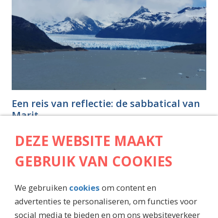
Een reis van reflectie: de sabbatical van
Marit
In een wereld waar de zoektocht naar balans en 
DEZE WEBSITE MAAKT
betekenis in het werkende leven steeds centraler 
staat, koos Marit ervoor om op sabbatical te gaan.
GEBRUIK VAN COOKIES
Lees meer
×
We gebruiken
cookies
om content en
advertenties te personaliseren, om functies voor
Schrijf je in voor de vacature
social media te bieden en om ons websiteverkeer